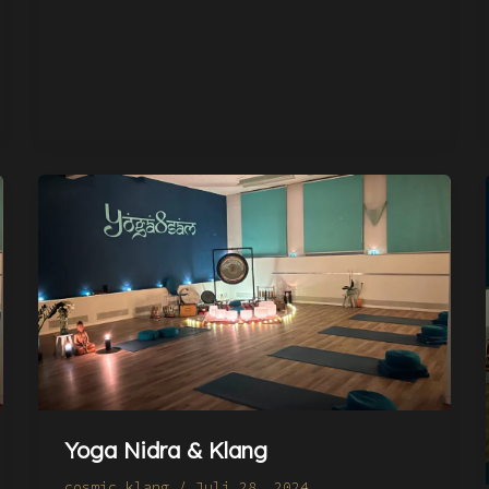
Yoga Nidra & Klang
cosmic_klang
/
Juli 28, 2024