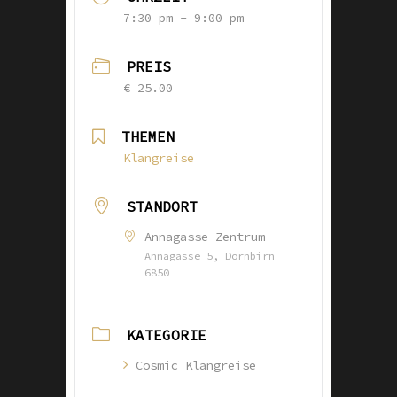
7:30 pm - 9:00 pm
PREIS
€ 25.00
THEMEN
Klangreise
STANDORT
Annagasse Zentrum
Annagasse 5, Dornbirn
6850
KATEGORIE
Cosmic Klangreise