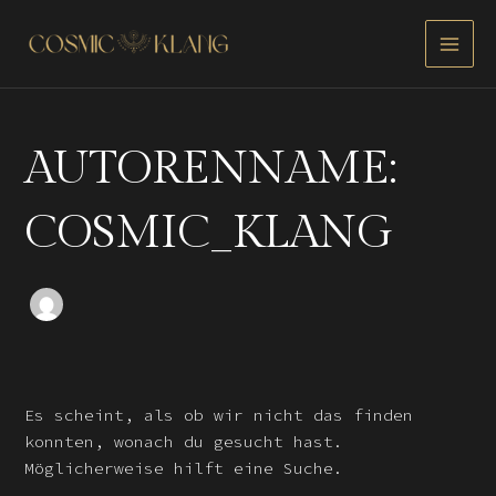
Suchen
Zum
Main
nach:
Inhalt
Menu
springen
AUTORENNAME:
COSMIC_KLANG
Es scheint, als ob wir nicht das finden
konnten, wonach du gesucht hast.
Möglicherweise hilft eine Suche.