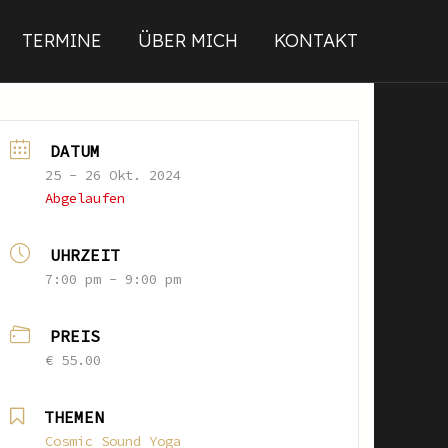
TERMINE
ÜBER MICH
KONTAKT
DATUM
25 - 26 Okt. 2024
Abgelaufen
UHRZEIT
7:00 pm - 9:00 pm
PREIS
€ 55.00
THEMEN
Cosmic Sound Yoga