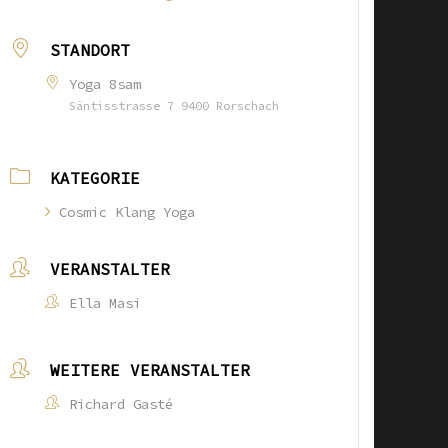
STANDORT
Yoga 8sam
Säntisstrasse 7 9400 Rorschach
KATEGORIE
Cosmic Klang Yoga
VERANSTALTER
Ella Masi
WEITERE VERANSTALTER
Richard Gasté