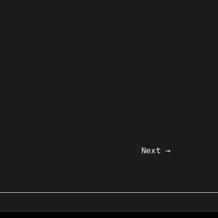
Next
→
 & Datenschutz