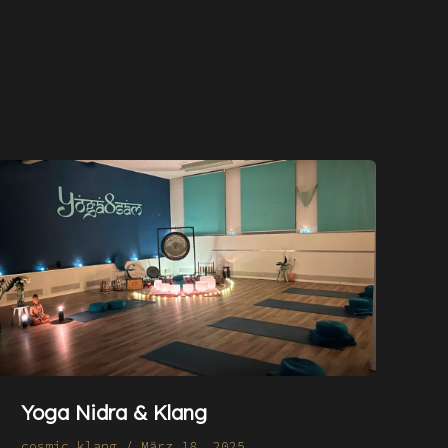
Yoga Nidra & Klang
cosmic_klang
/
März 18, 2025