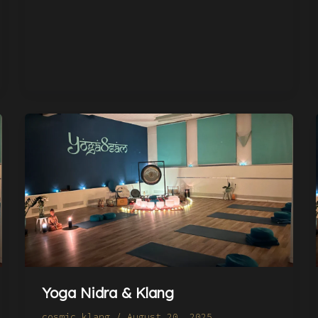
Yoga Nidra & Klang
cosmic_klang
/
August 20, 2025