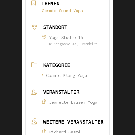
THEMEN
Cosmic Sound Yoga
STANDORT
Yoga Studio 15
Kirchgasse 4a, Dornbirn
KATEGORIE
Cosmic Klang Yoga
VERANSTALTER
Jeanette Lausen Yoga
WEITERE VERANSTALTER
Richard Gasté