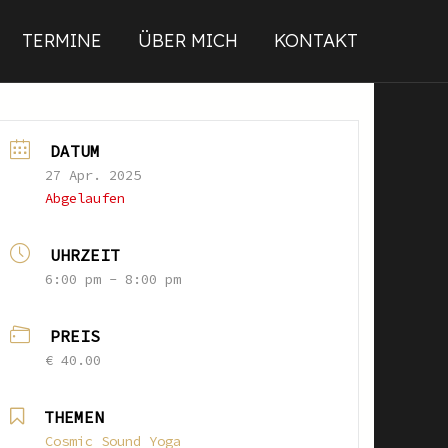
TERMINE
ÜBER MICH
KONTAKT
DATUM
27 Apr. 2025
Abgelaufen
UHRZEIT
6:00 pm - 8:00 pm
PREIS
€ 40.00
THEMEN
Cosmic Sound Yoga