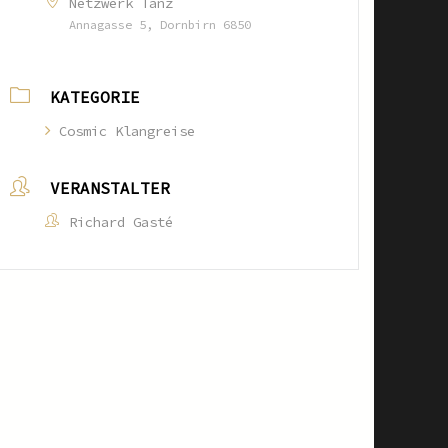
Netzwerk Tanz
Annagasse 5, Dornbirn 6850
KATEGORIE
Cosmic Klangreise
VERANSTALTER
Richard Gasté