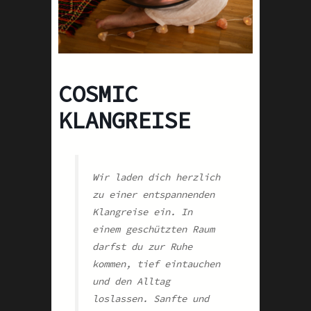
COSMIC
KLANGREISE
Wir laden dich herzlich
zu einer entspannenden
Klangreise ein. In
einem geschützten Raum
darfst du zur Ruhe
kommen, tief eintauchen
und den Alltag
loslassen. Sanfte und