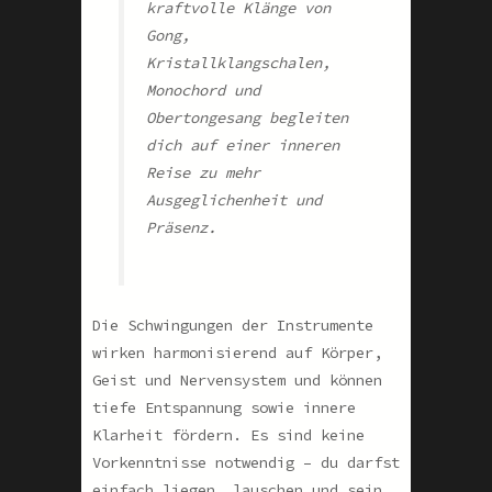
kraftvolle Klänge von
Gong,
Kristallklangschalen,
Monochord und
Obertongesang begleiten
dich auf einer inneren
Reise zu mehr
Ausgeglichenheit und
Präsenz.
Die Schwingungen der Instrumente
wirken harmonisierend auf Körper,
Geist und Nervensystem und können
tiefe Entspannung sowie innere
Klarheit fördern. Es sind keine
Vorkenntnisse notwendig – du darfst
einfach liegen, lauschen und sein.